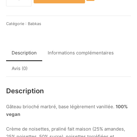
de
Babka
Noisettes
et
Catégorie :
Babkas
praliné
Description
Informations complémentaires
Avis (0)
Description
Gâteau brioché marbré, base légèrement vanillée.
100%
vegan
Crème de noisettes, praliné fait maison (25% amandes,
25% noisettes, 50% sucre), noisettes torréfiées et