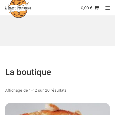
Skip
Shopping Cart
Mo
0,00
€
to
content
A tantôt pâtisseries
La boutique
Affichage de 1–12 sur 26 résultats