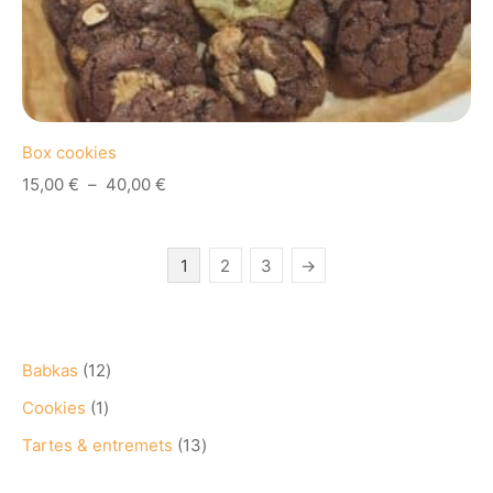
Box cookies
Plage
15,00
€
–
40,00
€
de
prix :
1
2
3
→
15,00 €
à
40,00 €
12
Babkas
12
produits
1
Cookies
1
produit
13
Tartes & entremets
13
produits