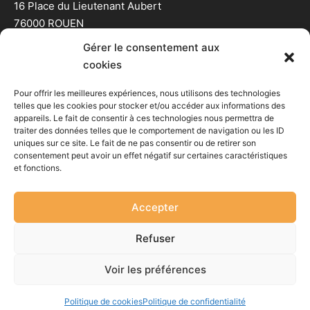
16 Place du Lieutenant Aubert
76000 ROUEN
07.44.74.03.63
Gérer le consentement aux
cookies
Horaires
Pour offrir les meilleures expériences, nous utilisons des technologies
telles que les cookies pour stocker et/ou accéder aux informations des
Lun-Mar : 12h-18h
appareils. Le fait de consentir à ces technologies nous permettra de
traiter des données telles que le comportement de navigation ou les ID
Merc : 14h-18h
uniques sur ce site. Le fait de ne pas consentir ou de retirer son
Jeu-Ven-Sam : 10h-18h
consentement peut avoir un effet négatif sur certaines caractéristiques
et fonctions.
Accepter
Copyright © E-Design Rouen 2021
Refuser
Facebook
Instagram
Voir les préférences
Conditions générale de vente
|
Mentions légales et
confidentialité
Politique de cookies
Politique de confidentialité