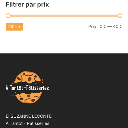
Filtrer par prix
Pri
Pri
Prix :
0 €
—
40 €
Filtrer
mi
ma
EI SUZANNE LECONTE
À Tantôt - Pâtisseries