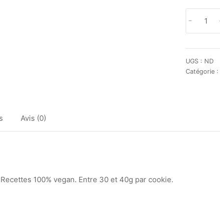
quantité
-
de
Box
cookies
UGS :
ND
Catégorie 
s
Avis (0)
! Recettes 100% vegan. Entre 30 et 40g par cookie.