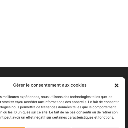
Gérer le consentement aux cookies
oraires
les meilleures expériences, nous utilisons des technologies telles que les
 stocker et/ou accéder aux informations des appareils. Le fait de consentir
un-Mar : 12h-18h
ologies nous permettra de traiter des données telles que le comportement
erc : 14h-18h
n ou les ID uniques sur ce site. Le fait de ne pas consentir ou de retirer son
eu-Ven-Sam : 10h-18h
 peut avoir un effet négatif sur certaines caractéristiques et fonctions.