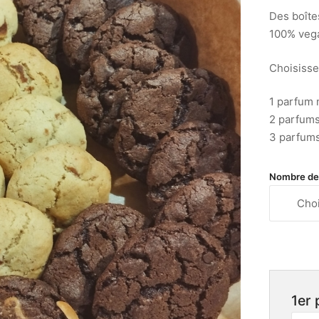
Des boîtes
100% veg
Choisissez
1 parfum 
2 parfum
3 parfum
Nombre de 
1er