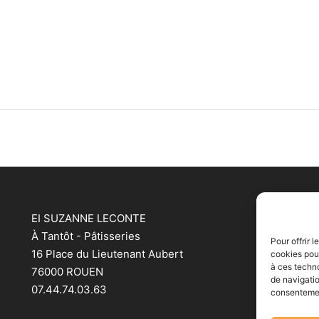
EI SUZANNE LECONTE
H
À Tantôt - Pâtisseries
Pour offrir 
16 Place du Lieutenant Aubert
cookies pour
L
à ces techn
76000 ROUEN
M
de navigatio
07.44.74.03.63
J
consentement