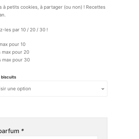
de
 à petits cookies, à partager (ou non) ! Recettes
prix :
an.
15,00 €
à
-les par 10 / 20 / 30 !
40,00 €
max pour 10
s max pour 20
s max pour 30
biscuits
 parfum
*